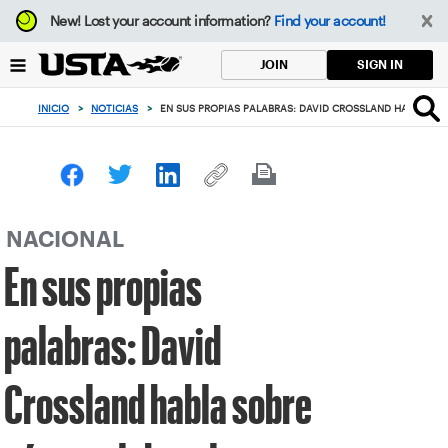
Enfoque
New!
Lost your account information?
Find your account!
desde
el
SIGN IN
JOIN
botón
de
INICIO
>
NOTICIAS
>
EN SUS PROPIAS PALABRAS: DAVID CROSSLAND HABLA SOBR
volver
al
principio
NACIONAL
En sus propias
palabras: David
Crossland habla sobre