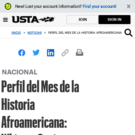
Enfoque
New!
Lost your account information?
Find your account!
desde
el
SIGN IN
JOIN
botón
de
INICIO
>
NOTICIAS
>
PERFIL DEL MES DE LA HISTORIA AFROAMERICANA: WHITN
volver
al
principio
NACIONAL
Perfil del Mes de la
Historia
Afroamericana: