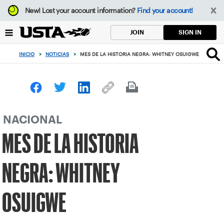
Enfoque
New!
Lost your account information?
Find your account!
desde
el
SIGN IN
JOIN
botón
de
INICIO
>
NOTICIAS
>
MES DE LA HISTORIA NEGRA: WHITNEY OSUIGWE
volver
al
principio
NACIONAL
MES DE LA HISTORIA
NEGRA: WHITNEY
OSUIGWE