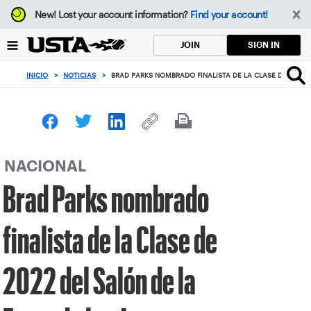
Enfoque
New!
Lost your account information?
Find your account!
desde
el
SIGN IN
JOIN
botón
de
INICIO
>
NOTICIAS
>
BRAD PARKS NOMBRADO FINALISTA DE LA CLASE DE 2022 D
volver
al
principio
NACIONAL
Brad Parks nombrado
finalista de la Clase de
2022 del Salón de la