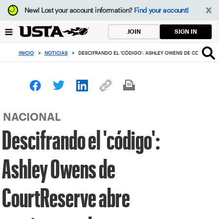
Enfoque
New!
Lost your account information?
Find your account!
desde
el
SIGN IN
JOIN
botón
de
INICIO
>
NOTICIAS
>
DESCIFRANDO EL 'CÓDIGO': ASHLEY OWENS DE COURTRES
volver
al
principio
NACIONAL
Descifrando el 'código':
Ashley Owens de
CourtReserve abre