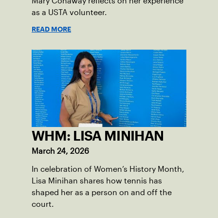
Mary Conaway reflects on her experience
as a USTA volunteer.
READ MORE
WHM: LISA MINIHAN
March 24, 2026
In celebration of Women’s History Month,
Lisa Minihan shares how tennis has
shaped her as a person on and off the
court.