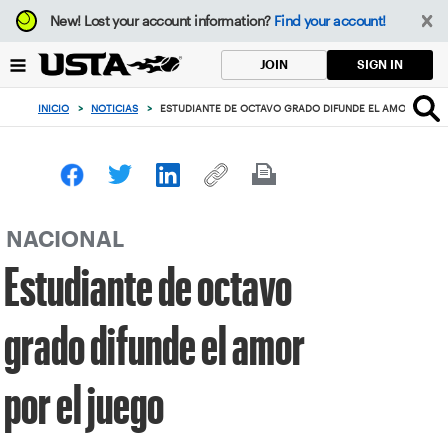
Enfoque
New!
Lost your account information?
Find your account!
desde
el
SIGN IN
JOIN
botón
de
INICIO
>
NOTICIAS
>
ESTUDIANTE DE OCTAVO GRADO DIFUNDE EL AMOR POR E
volver
al
principio
NACIONAL
Estudiante de octavo
grado difunde el amor
por el juego