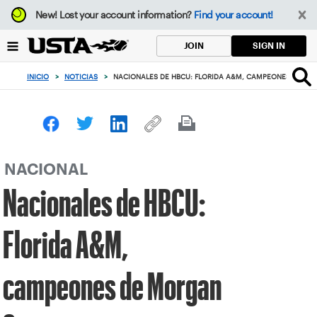
Enfoque
New!
Lost your account information?
Find your account!
desde
el
SIGN IN
JOIN
botón
de
INICIO
>
NOTICIAS
>
NACIONALES DE HBCU: FLORIDA A&M, CAMPEONES DE MO
volver
al
principio
NACIONAL
Nacionales de HBCU:
Florida A&M,
campeones de Morgan