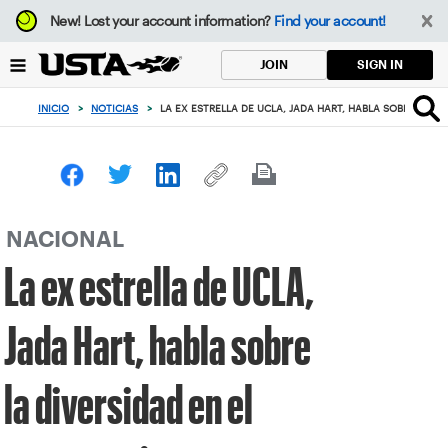
Enfoque
New!
Lost your account information?
Find your account!
desde
el
SIGN IN
JOIN
botón
de
INICIO
>
NOTICIAS
>
LA EX ESTRELLA DE UCLA, JADA HART, HABLA SOBRE LA 
volver
al
principio
NACIONAL
La ex estrella de UCLA,
Jada Hart, habla sobre
la diversidad en el