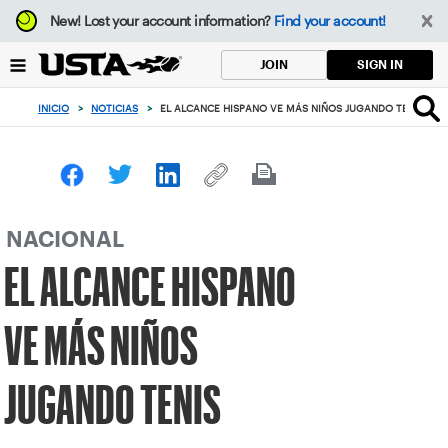
Enfoque
New!
Lost your account information?
Find your account!
desde
el
SIGN IN
JOIN
botón
de
INICIO
>
NOTICIAS
>
EL ALCANCE HISPANO VE MÁS NIÑOS JUGANDO TENIS
volver
al
principio
NACIONAL
EL ALCANCE HISPANO
VE MÁS NIÑOS
JUGANDO TENIS