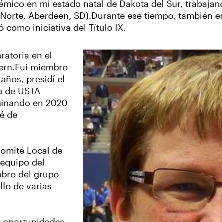
mico en mi estado natal de Dakota del Sur, trabaja
Norte, Aberdeen, SD).Durante ese tiempo, también en
como iniciativa del Título IX.
ratoria en el
hern.Fui miembro
ños, presidí el
ta de USTA
rminando en 2020
té de
Comité Local de
 equipo del
mbro del grupo
lo de varias