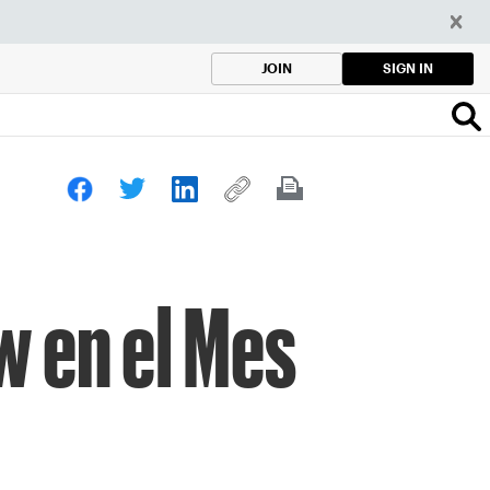
SIGN IN
JOIN
w en el Mes