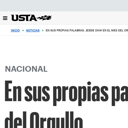
Enfoque
desde
el
botón
de
INICIO
>
NOTICIAS
>
EN SUS PROPIAS PALABRAS: JESSIE DAW EN EL MES DEL O
volver
al
principio
NACIONAL
En sus propias p
del Orgullo