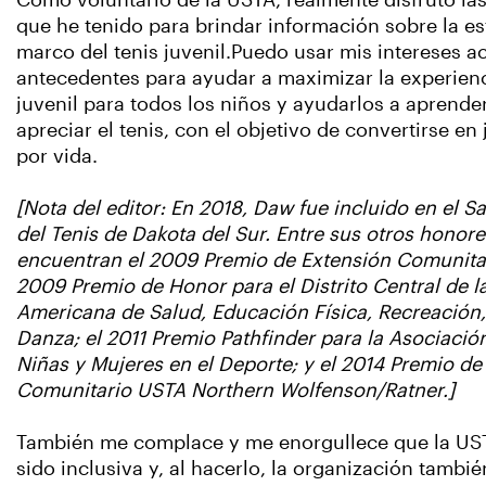
Como voluntario de la USTA, realmente disfruto la
que he tenido para brindar información sobre la es
marco del tenis juvenil.Puedo usar mis intereses 
antecedentes para ayudar a maximizar la experienc
juvenil para todos los niños y ayudarlos a aprende
apreciar el tenis, con el objetivo de convertirse en
por vida.
[Nota del editor: En 2018, Daw fue incluido en el S
del Tenis de Dakota del Sur. Entre sus otros honor
encuentran el 2009 Premio de Extensión Comunitar
2009 Premio de Honor para el Distrito Central de l
Americana de Salud, Educación Física, Recreación
Danza; el 2011 Premio Pathfinder para la Asociació
Niñas y Mujeres en el Deporte; y el 2014 Premio de
Comunitario USTA Northern Wolfenson/Ratner.]
También me complace y me enorgullece que la US
sido inclusiva y, al hacerlo, la organización tambi