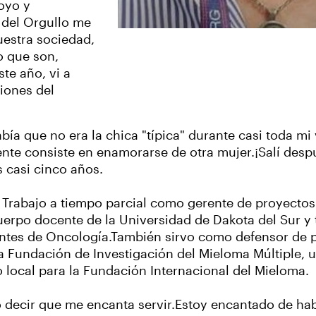
oyo y
es del Orgullo me
uestra sociedad,
o que son,
te año, vi a
iones del
ía que no era la chica "típica" durante casi toda mi 
mente consiste en enamorarse de otra mujer.¡Salí desp
 casi cinco años.
D. Trabajo a tiempo parcial como gerente de proyecto
erpo docente de la Universidad de Dakota del Sur y 
entes de Oncología.También sirvo como defensor de 
 Fundación de Investigación del Mieloma Múltiple, 
 local para la Fundación Internacional del Mieloma.
to decir que me encanta servir.Estoy encantado de ha