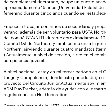
de completar mi doctorado, ocupé un puesto acadé
aproximadamente 15 años (Universidad Estatal del 
femenino durante cinco años cuando se restableció 
Empecé a trabajar con niños de secundaria y prepa
verano, además de ser voluntario para USTA Nort
del comité CTA/NJTL durante aproximadamente 10 a
Comité D&I de Northern y también me uní a la jun
Northern, sirviendo durante cuatro mandatos (te
).Actualmente, a nivel de sección, sirvo en el comi
competencia juvenil.
A nivel nacional, estoy en mi tercer período en el 
Juego y Competencia, donde este período dirijo el
proyecto del Circuito Junior.Actualmente soy mie
ADM PlayTracker, además de ayudar con el desarrol
regulaciones de Net Generation.