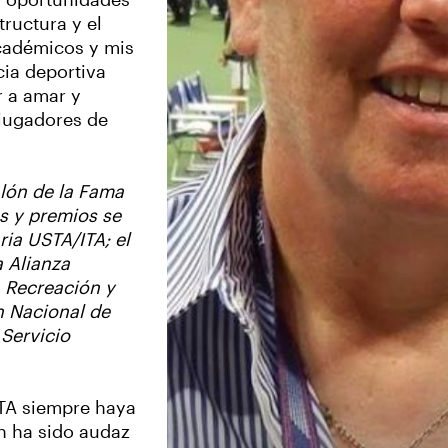
s oportunidades
tructura y el
académicos y mis
ia deportiva
r a amar y
 jugadores de
alón de la Fama
es y premios se
ia USTA/ITA; el
a Alianza
, Recreación y
n Nacional de
 Servicio
TA siempre haya
én ha sido audaz