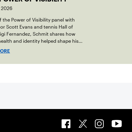
, 2026
 the Power of Visibility panel with
r Scott Evans and tennis Hall of
igi Fernandez, Schmit shares how
ealth and identity helped shape his
vel.
MORE