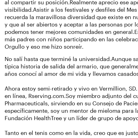
al compartir su posición.Realmente aprecio ese ap
visibilidad.Asistir a los festivales y desfiles del M
recuerda la maravillosa diversidad que existe en n
y que al ser abiertos y aceptar a las personas por l
podemos tener mejores comunidades en general.Es
más padres con niños participando en las celebrac
Orgullo y eso me hizo sonreír.
No salí hasta que terminé la universidad.Aunque sab
típica historia de salida del armario, que general
años conocí al amor de mi vida y llevamos casados
Ahora estoy semi-retirado y vivo en Vermillion, S
en línea, Rserving.com.Soy miembro adjunto del cu
Pharmaceuticals, sirviendo en su Consejo de Paci
específicamente, soy un mentor de mieloma para la
Fundación HealthTree y un líder de grupo de apoyo
Tanto en el tenis como en la vida, creo que es jus