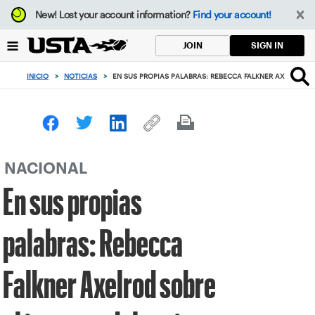
Enfoque
New!
Lost your account information?
Find your account!
desde
el
SIGN IN
JOIN
botón
de
INICIO
>
NOTICIAS
>
EN SUS PROPIAS PALABRAS: REBECCA FALKNER AXELROD S
volver
al
principio
NACIONAL
En sus propias
palabras: Rebecca
Falkner Axelrod sobre