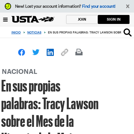
Enfoque
New!
Lost your account information?
Find your account!
desde
el
SIGN IN
JOIN
botón
de
INICIO
>
NOTICIAS
>
EN SUS PROPIAS PALABRAS: TRACY LAWSON SOBRE EL MES
volver
al
principio
NACIONAL
En sus propias
palabras: Tracy Lawson
sobre el Mes de la