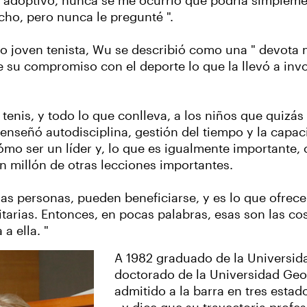
o adoptivo, nunca se me ocurrió que podría simplem
cho, pero nunca le pregunté ".
mo joven tenista, Wu se describió como una " devota m
 su compromiso con el deporte lo que la llevó a inv
 tenis, y todo lo que conlleva, a los niños que quizá
" Le enseñó autodisciplina, gestión del tiempo y la ca
ómo ser un líder y, lo que es igualmente importante
n millón de otras lecciones importantes.
 las personas, pueden beneficiarse, y es lo que ofre
tarias. Entonces, en pocas palabras, esas son las c
a ella. "
A 1982 graduado de la Universid
doctorado de la Universidad Ge
admitido a la barra en tres estad