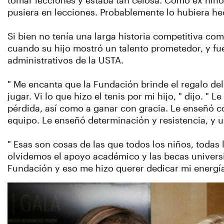
tomar lecciones y estaba tan celosa. Como ex niñ
pusiera en lecciones. Probablemente lo hubiera he
Si bien no tenía una larga historia competitiva co
cuando su hijo mostró un talento prometedor, y fue
administrativos de la USTA.
" Me encanta que la Fundación brinde el regalo del
jugar. Vi lo que hizo el tenis por mi hijo, " dijo. 
pérdida, así como a ganar con gracia. Le enseñó c
equipo. Le enseñó determinación y resistencia, y u
" Esas son cosas de las que todos los niños, todas
olvidemos el apoyo académico y las becas universi
Fundación y eso me hizo querer dedicar mi energía 