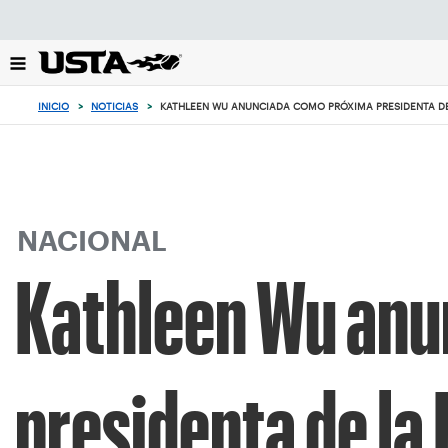
Enfoque
desde
el
botón
de
INICIO
>
NOTICIAS
>
KATHLEEN WU ANUNCIADA COMO PRÓXIMA PRESIDENTA DE
volver
al
principio
NACIONAL
Kathleen Wu anu
presidenta de la