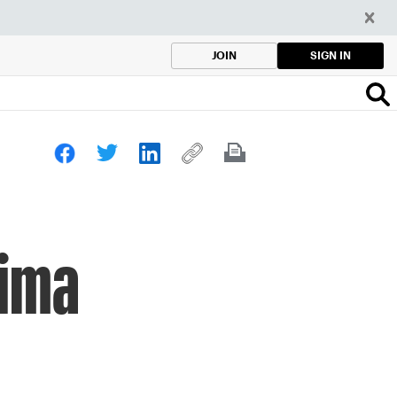
SIGN IN
JOIN
xima