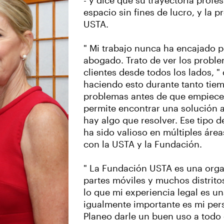
- y dice que su trayectoria profes
espacio sin fines de lucro, y la 
USTA.
" Mi trabajo nunca ha encajado p
abogado. Trato de ver los probl
clientes desde todos los lados, "
haciendo esto durante tanto tie
problemas antes de que empiece
permite encontrar una solución a
hay algo que resolver. Ese tipo de
ha sido valioso en múltiples área
con la USTA y la Fundación.
" La Fundación USTA es una org
partes móviles y muchos distrito
lo que mi experiencia legal es un
igualmente importante es mi pers
Planeo darle un buen uso a todo e