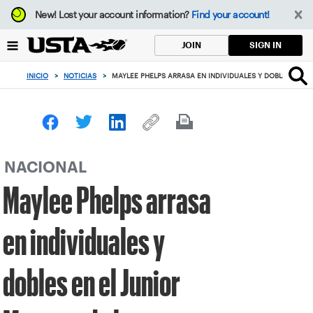
Enfoque
New!
Lost your account information?
Find your account!
desde
el
SIGN IN
JOIN
botón
de
INICIO
>
NOTICIAS
>
MAYLEE PHELPS ARRASA EN INDIVIDUALES Y DOBLES EN E
volver
al
principio
NACIONAL
Maylee Phelps arrasa
en individuales y
dobles en el Junior