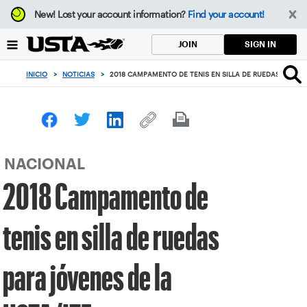
Enfoque
New!
Lost your account information?
Find your account!
desde
el
SIGN IN
JOIN
botón
de
INICIO
>
NOTICIAS
>
2018 CAMPAMENTO DE TENIS EN SILLA DE RUEDAS PARA J
volver
al
principio
NACIONAL
2018 Campamento de
tenis en silla de ruedas
para jóvenes de la