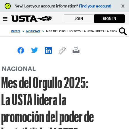
Enfoque
New!
Lost your account information?
Find your account!
desde
el
SIGN IN
JOIN
botón
de
INICIO
>
NOTICIAS
>
MES DEL ORGULLO 2025: LA USTA LIDERA LA PROMOCIÓN D
volver
al
principio
NACIONAL
Mes del Orgullo 2025:
La USTA lidera la
promoción del poder de