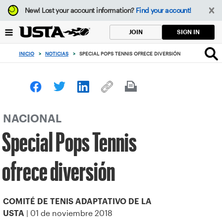
Enfoque
New!
Lost your account information?
Find your account!
desde
el
SIGN IN
JOIN
botón
de
INICIO
>
NOTICIAS
>
SPECIAL POPS TENNIS OFRECE DIVERSIÓN
volver
al
principio
NACIONAL
Special Pops Tennis
ofrece diversión
COMITÉ DE TENIS ADAPTATIVO DE LA
| 01 de noviembre 2018
USTA