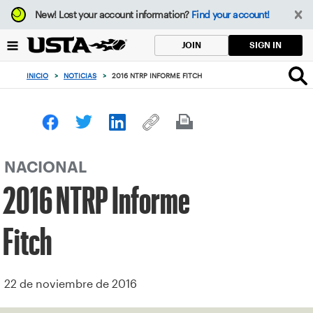
Enfoque
New!
Lost your account information?
Find your account!
desde
el
SIGN IN
JOIN
botón
de
INICIO
>
NOTICIAS
>
2016 NTRP INFORME FITCH
volver
al
principio
NACIONAL
2016 NTRP Informe
Fitch
22 de noviembre de 2016