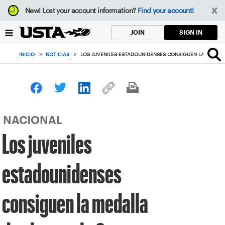
Enfoque
New!
Lost your account information?
Find your account!
desde
el
SIGN IN
JOIN
botón
de
INICIO
>
NOTICIAS
>
LOS JUVENILES ESTADOUNIDENSES CONSIGUEN LA MEDALL
volver
al
principio
NACIONAL
Los juveniles
estadounidenses
consiguen la medalla