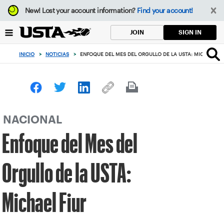
Enfoque
New!
Lost your account information?
Find your account!
desde
el
SIGN IN
JOIN
botón
de
INICIO
>
NOTICIAS
>
ENFOQUE DEL MES DEL ORGULLO DE LA USTA: MICHAEL FI
volver
al
principio
NACIONAL
Enfoque del Mes del
Orgullo de la USTA:
Michael Fiur