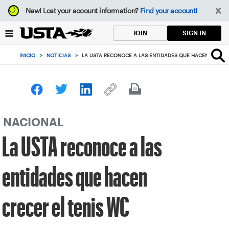
Enfoque
New!
Lost your account information?
Find your account!
desde
el
SIGN IN
JOIN
botón
de
INICIO
>
NOTICIAS
>
LA USTA RECONOCE A LAS ENTIDADES QUE HACEN CRECER
volver
al
principio
NACIONAL
La USTA reconoce a las
entidades que hacen
crecer el tenis WC