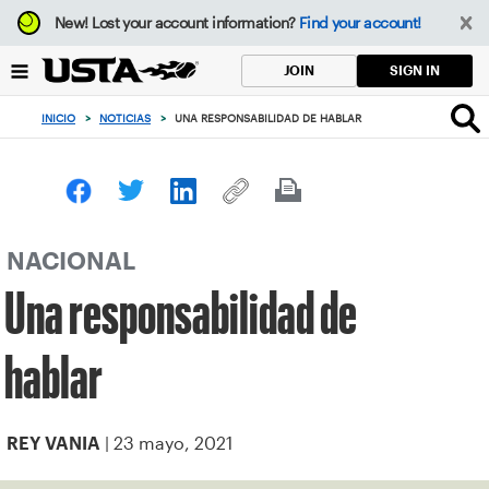
Enfoque
New!
Lost your account information?
Find your account!
desde
el
SIGN IN
JOIN
botón
de
INICIO
>
NOTICIAS
>
UNA RESPONSABILIDAD DE HABLAR
volver
al
principio
NACIONAL
Una responsabilidad de
hablar
| 23 mayo, 2021
REY VANIA