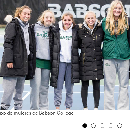
‹
po de mujeres de Babson College