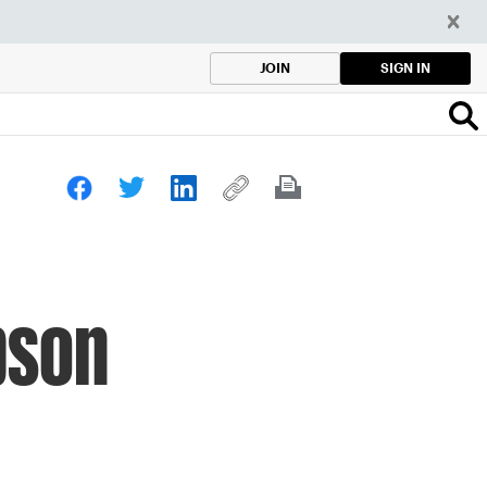
SIGN IN
JOIN
bson