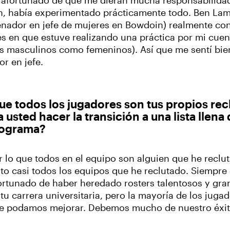
afortunado de que me dieran mucha responsabilidad,
 había experimentado prácticamente todo. Ben Lama
renador en jefe de mujeres en Bowdoin) realmente co
s en que estuve realizando una práctica por mi cuen
os masculinos como femeninos). Así que me sentí bie
or en jefe.
ue todos los jugadores son tus propios recl
sted hacer la transición a una lista llena 
rograma?
 lo que todos en el equipo son alguien que he reclut
to casi todos los equipos que he reclutado. Siempre
fortunado de haber heredado rosters talentosos y g
tu carrera universitaria, pero la mayoría de los jug
ue podamos mejorar. Debemos mucho de nuestro éxito