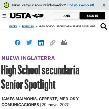
Enfoque
New!
Lost your account information?
Find your account!
desde
el
SIGN IN
JOIN
botón
de
INICIO
>
NOTICIAS
>
HIGH SCHOOL SECUNDARIA SENIOR SPOTLIGHT
volver
al
principio
NUEVA INGLATERRA
High School secundaria
Senior Spotlight
JAMES MAIMONIS, GERENTE, MEDIOS Y
| 29 mayo, 2020
COMUNICACIONES