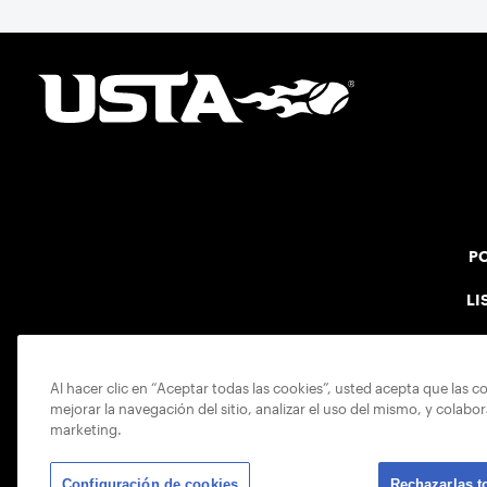
PO
LI
Al hacer clic en “Aceptar todas las cookies”, usted acepta que las c
mejorar la navegación del sitio, analizar el uso del mismo, y colabo
marketing.
Configuración de cookies
Rechazarlas t