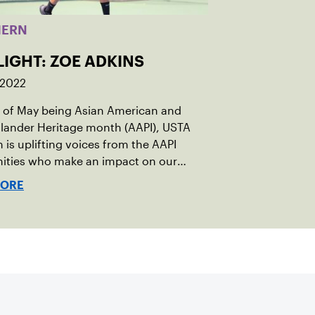
HERN
LIGHT: ZOE ADKINS
 2022
r of May being Asian American and
Islander Heritage month (AAPI), USTA
 is uplifting voices from the AAPI
ties who make an impact on our
ommunity on and off the court.
MORE