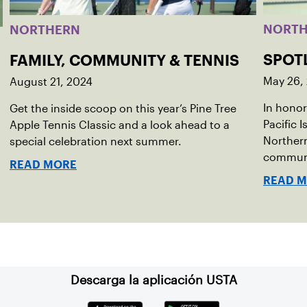
NORT
NORTHERN
SPOT
FAMILY, COMMUNITY & TENNIS
May 26,
August 21, 2024
In hono
Get the inside scoop on this year’s Pine Tree
Pacific 
Apple Tennis Classic and a look ahead to a
Northern
special celebration next summer.
communi
READ MORE
tennis c
READ 
Descarga la aplicación USTA