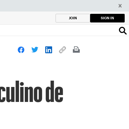
SIGN IN
JOIN
culino de