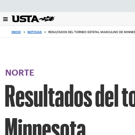
Enfoque
desde
el
botón
de
INICIO
>
NOTICIAS
>
RESULTADOS DEL TORNEO ESTATAL MASCULINO DE MINNE
volver
al
principio
NORTE
Resultados del t
Minnesota