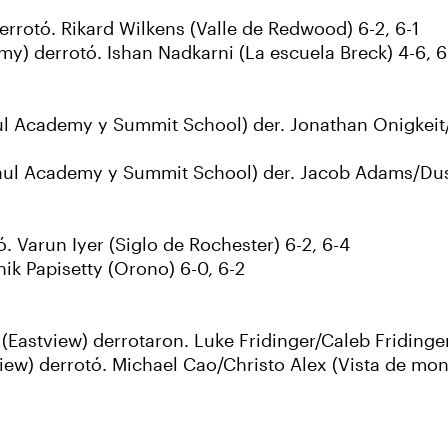
rotó. Rikard Wilkens (Valle de Redwood) 6-2, 6-1
 derrotó. Ishan Nadkarni (La escuela Breck) 4-6, 6-
ul Academy y Summit School) der. Jonathan Onigkeit
ul Academy y Summit School) der. Jacob Adams/Dusti
 Varun Iyer (Siglo de Rochester) 6-2, 6-4
ik Papisetty (Orono) 6-0, 6-2
astview) derrotaron. Luke Fridinger/Caleb Fridinger 
) derrotó. Michael Cao/Christo Alex (Vista de montí