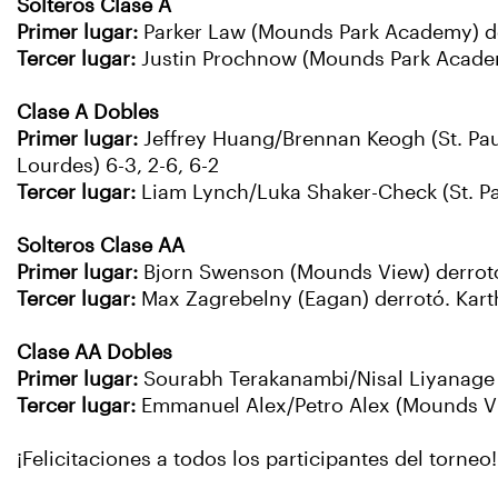
Solteros Clase A
Primer lugar:
Parker Law (Mounds Park Academy) der
Tercer lugar:
Justin Prochnow (Mounds Park Academy)
Clase A Dobles
Primer lugar:
Jeffrey Huang/Brennan Keogh (St. Pa
Lourdes) 6-3, 2-6, 6-2
Tercer lugar:
Liam Lynch/Luka Shaker-Check (St. Pa
Solteros Clase AA
Primer lugar:
Bjorn Swenson (Mounds View) derrotó.
Tercer lugar:
Max Zagrebelny (Eagan) derrotó. Karth
Clase AA Dobles
Primer lugar:
Sourabh Terakanambi/Nisal Liyanage (E
Tercer lugar:
Emmanuel Alex/Petro Alex (Mounds View
¡Felicitaciones a todos los participantes del torneo!