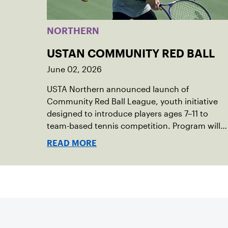
NORTHERN
USTAN COMMUNITY RED BALL
June 02, 2026
USTA Northern announced launch of
Community Red Ball League, youth initiative
designed to introduce players ages 7–11 to
team-based tennis competition. Program will
launch in the communities of Duluth,
READ MORE
Minneapolis, Northfield and Prior Lake.