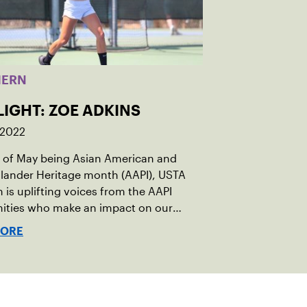
HERN
LIGHT: ZOE ADKINS
 2022
r of May being Asian American and
Islander Heritage month (AAPI), USTA
 is uplifting voices from the AAPI
ties who make an impact on our
ommunity on and off the court.
MORE