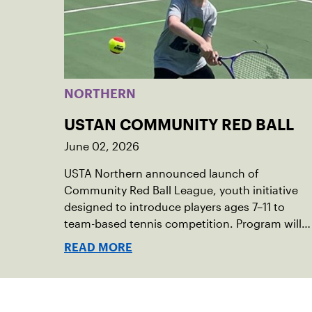
NORTHERN
USTAN COMMUNITY RED BALL
June 02, 2026
USTA Northern announced launch of
Community Red Ball League, youth initiative
designed to introduce players ages 7–11 to
team-based tennis competition. Program will
launch in the communities of Duluth,
READ MORE
Minneapolis, Northfield and Prior Lake.