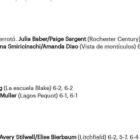
errotó.
Julia Baber/Paige Sargent
(Rochester Century) 
ina Smiricinschi/Amanda Diao
(Vista de montículos) 6
g
(La escuela Blake) 6-2, 6-2
Muller
(Lagos Pequot) 6-1, 6-1
Avery Stilwell/Elise Bierbaum
(Litchfield) 6-2, 5-7, 6-4