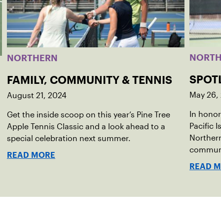
NORT
NORTHERN
SPOT
FAMILY, COMMUNITY & TENNIS
May 26,
August 21, 2024
In hono
Get the inside scoop on this year’s Pine Tree
Pacific 
Apple Tennis Classic and a look ahead to a
Northern
special celebration next summer.
communi
READ MORE
tennis c
READ 