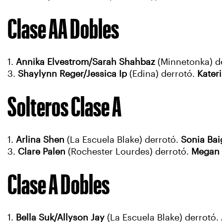
Clase AA Dobles
1.
Annika Elvestrom/Sarah Shahbaz
(Minnetonka) d
3.
Shaylynn Reger/Jessica Ip
(Edina) derrotó.
Kater
Solteros Clase A
1.
Arlina Shen
(La Escuela Blake) derrotó.
Sonia Bai
3.
Clare Palen
(Rochester Lourdes) derrotó.
Megan 
Clase A Dobles
1.
Bella Suk/Allyson Jay
(La Escuela Blake) derrotó.