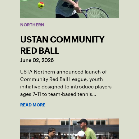
NORTHERN
USTAN COMMUNITY
RED BALL
June 02, 2026
USTA Northern announced launch of
Community Red Ball League, youth
initiative designed to introduce players
ages 7–11 to team-based tennis
competition. Program will launch in the
READ MORE
communities of Duluth, Minneapolis,
Northfield and Prior Lake.