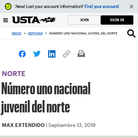
Enfoque
New!
Lost your account information?
Find your account!
desde
el
SIGN IN
JOIN
botón
de
INICIO
>
NOTICIAS
>
NÚMERO UNO NACIONAL JUVENIL DEL NORTE
volver
al
principio
NORTE
Número uno nacional
juvenil del norte
| Septiembre 13, 2019
MAX EXTENDIDO