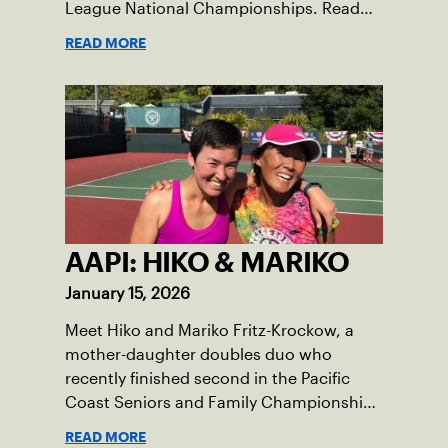
League National Championships. Read
more about their journey in preparation
READ MORE
for Nationals and how they won it all.
AAPI: HIKO & MARIKO
January 15, 2026
Meet Hiko and Mariko Fritz-Krockow, a
mother-daughter doubles duo who
recently finished second in the Pacific
Coast Seniors and Family Championships
in May 2022. They share their thoughts
READ MORE