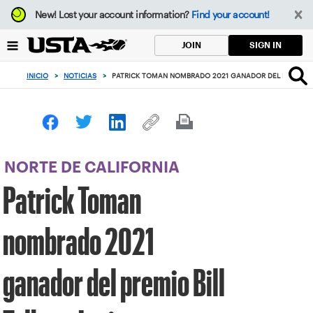
Enfoque
New!
Lost your account information?
Find your account!
desde
el
SIGN IN
JOIN
botón
de
INICIO
>
NOTICIAS
>
PATRICK TOMAN NOMBRADO 2021 GANADOR DEL PREMIO B
volver
al
principio
NORTE DE CALIFORNIA
Patrick Toman
nombrado 2021
ganador del premio Bill