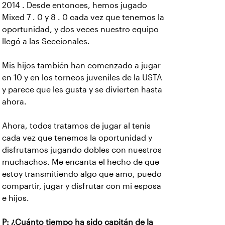
2014 . Desde entonces, hemos jugado
Mixed 7 . 0 y 8 . 0 cada vez que tenemos la
oportunidad, y dos veces nuestro equipo
llegó a las Seccionales.
Mis hijos también han comenzado a jugar
en 10 y en los torneos juveniles de la USTA
y parece que les gusta y se divierten hasta
ahora.
Ahora, todos tratamos de jugar al tenis
cada vez que tenemos la oportunidad y
disfrutamos jugando dobles con nuestros
muchachos. Me encanta el hecho de que
estoy transmitiendo algo que amo, puedo
compartir, jugar y disfrutar con mi esposa
e hijos.
P: ¿Cuánto tiempo ha sido capitán de la