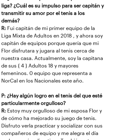
liga? ¿Cuál es su impulso para ser capitán y
transmitir su amor por el tenis a los
demás?
R:
Fui capitán de mi primer equipo de la
Liga Mixta de Adultos en 2018 , y ahora soy
capitán de equipos porque quería que mi
Flor disfrutara y jugara al tenis cerca de
nuestra casa. Actualmente, soy la capitana
de sus { 4 } Adultos 18 y mayores
femeninos. 0 equipo que representa a
NorCal en los Nacionales este año.
P: ¿Hay algún logro en el tenis del que esté
particularmente orgulloso?
R:
Estoy muy orgulloso de mi esposa Flor y
de cómo ha mejorado su juego de tenis.
Disfruto verla practicar y socializar con sus
compañeros de equipo y me alegra el día