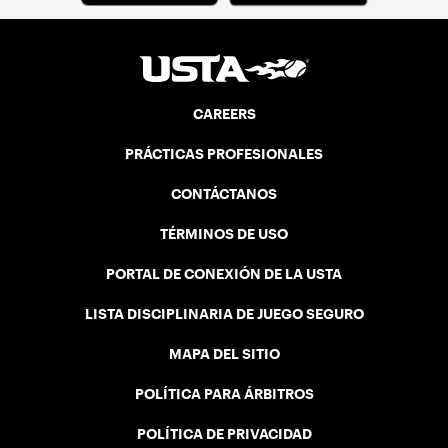
CAREERS
PRÁCTICAS PROFESIONALES
CONTÁCTANOS
TÉRMINOS DE USO
PORTAL DE CONEXIÓN DE LA USTA
LISTA DISCIPLINARIA DE JUEGO SEGURO
MAPA DEL SITIO
POLÍTICA PARA ÁRBITROS
POLÍTICA DE PRIVACIDAD