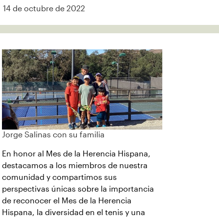
14 de octubre de 2022
Jorge Salinas con su familia
En honor al Mes de la Herencia Hispana,
destacamos a los miembros de nuestra
comunidad y compartimos sus
perspectivas únicas sobre la importancia
de reconocer el Mes de la Herencia
Hispana, la diversidad en el tenis y una