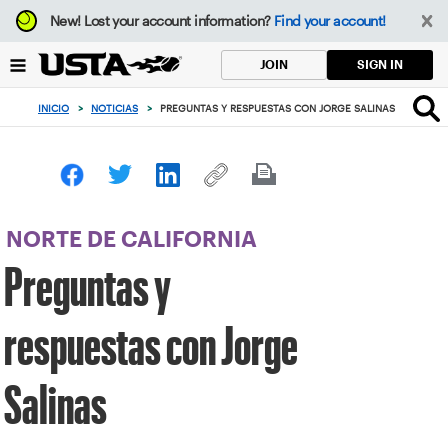
Enfoque
New!
Lost your account information?
Find your account!
desde
el
SIGN IN
JOIN
botón
de
INICIO
>
NOTICIAS
>
PREGUNTAS Y RESPUESTAS CON JORGE SALINAS
volver
al
principio
NORTE DE CALIFORNIA
Preguntas y
respuestas con Jorge
Salinas