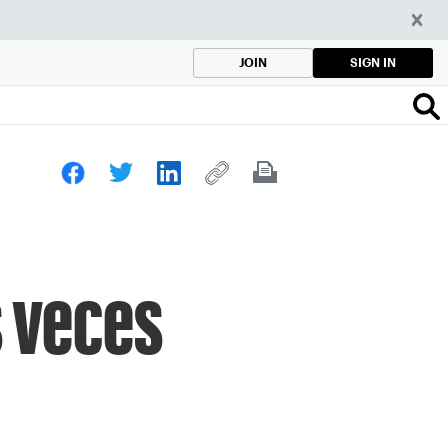
SIGN IN
JOIN
s veces