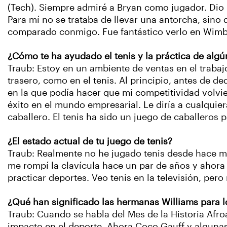
(Tech). Siempre admiré a Bryan como jugador. Dio u
Para mí no se trataba de llevar una antorcha, sino 
comparado conmigo. Fue fantástico verlo en Wimbl
¿Cómo te ha ayudado el tenis y la práctica de algú
Traub: Estoy en un ambiente de ventas en el trabaj
trasero, como en el tenis. Al principio, antes de d
en la que podía hacer que mi competitividad volvier
éxito en el mundo empresarial. Le diría a cualquier
caballero. El tenis ha sido un juego de caballeros 
¿El estado actual de tu juego de tenis?
Traub: Realmente no he jugado tenis desde hace más
me rompí la clavícula hace un par de años y ahora
practicar deportes. Veo tenis en la televisión, pero
¿Qué han significado las hermanas Williams para lo
Traub: Cuando se habla del Mes de la Historia Afr
impacto en el deporte. Ahora Coco Gauff y algunas 