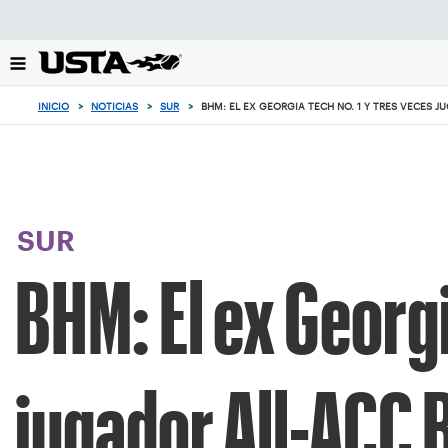
Enfoque
desde
el
botón
de
INICIO
>
NOTICIAS
>
SUR
>
BHM: EL EX GEORGIA TECH NO. 1 Y TRES VECES J
volver
al
principio
SUR
BHM: El ex Georgi
jugador All-ACC 