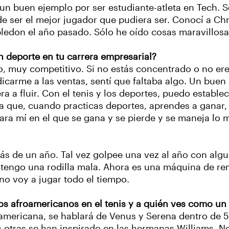
n buen ejemplo por ser estudiante-atleta en Tech. S
de ser el mejor jugador que pudiera ser. Conocí a Chr
edon el año pasado. Sólo he oído cosas maravillosas
n deporte en tu carrera empresarial?
o, muy competitivo. Si no estás concentrado o no eres
edicarme a las ventas, sentí que faltaba algo. Un bue
a a fluir. Con el tenis y los deportes, puedo estable
a que, cuando practicas deportes, aprendes a ganar, a
para mí en el que se gana y se pierde y se maneja lo
 de un año. Tal vez golpee una vez al año con alguie
 tengo una rodilla mala. Ahora es una máquina de rem
 no voy a jugar todo el tiempo.
s afroamericanos en el tenis y a quién ves como un p
oamericana, se hablará de Venus y Serena dentro de 
otras se han inspirado en las hermanas Williams. No