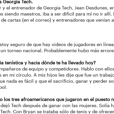
a Georgia Tech.
r y el entrenador de Georgia Tech, Jean Desdunes, er
iendo maestros, iba a ser difícil para mí no ir allí. 
de cartas (en el correo) y entrenadores que venían a
Estoy seguro de que hay videos de jugadores en líne
s a un torneo nacional. Probablemente hubo más error
ia tenística y hacia dónde te ha llevado hoy?
pañeros de equipo y competidores. Hablo con ellos t
s en mi círculo. A mis hijos les dije que fue un trab
 nada es fácil y que el sacrificio, ganar y perder son
bol.
mo los tres afroamericanos que jugaron en el puesto 
 dejó Tech después de ganar con las mujeres. Solía 
ech. Con Bryan se trataba sólo de tenis y de ofrece