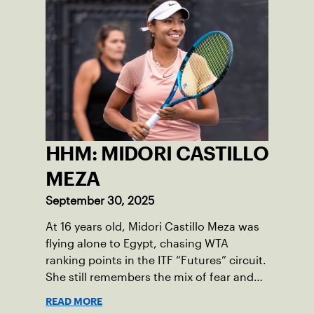
HHM: MIDORI CASTILLO
MEZA
September 30, 2025
At 16 years old, Midori Castillo Meza was
flying alone to Egypt, chasing WTA
ranking points in the ITF “Futures” circuit.
She still remembers the mix of fear and
excitement that came with those trips to
READ MORE
places like Sharm El Sheikh, Cairo, and