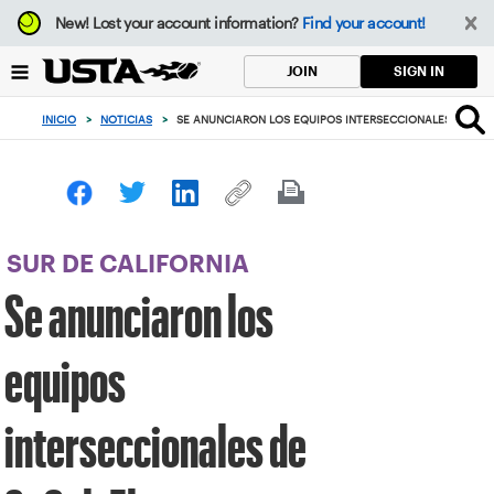
Enfoque
New!
Lost your account information?
Find your account!
desde
el
SIGN IN
JOIN
botón
de
INICIO
>
NOTICIAS
>
SE ANUNCIARON LOS EQUIPOS INTERSECCIONALES DE SOC
volver
al
principio
SUR DE CALIFORNIA
Se anunciaron los
equipos
interseccionales de