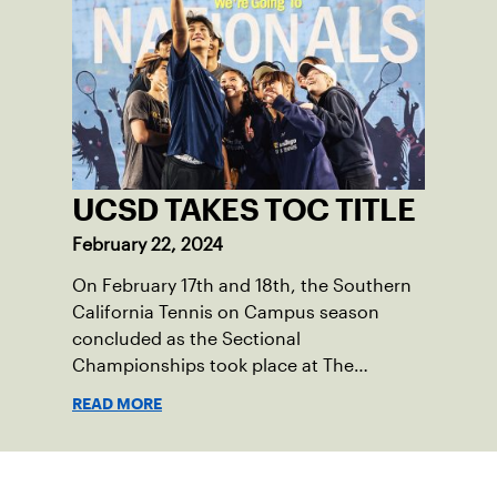
UCSD TAKES TOC TITLE
February 22, 2024
On February 17th and 18th, the Southern
California Tennis on Campus season
concluded as the Sectional
Championships took place at The
Claremont Club. Fifteen universities were
READ MORE
represented, with schools sending
multiple teams within their clubs to
compete. With coveted bids to the USTA
Suscríbase a nuestro boletín