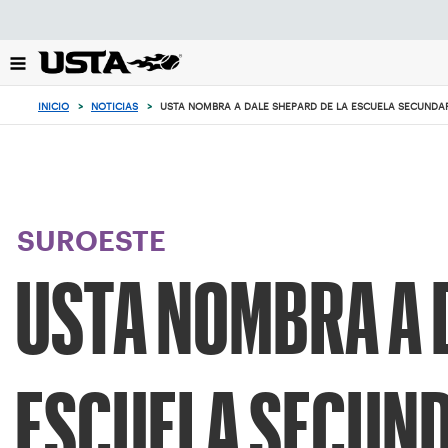
Enfoque
desde
el
botón
de
INICIO
>
NOTICIAS
>
USTA NOMBRA A DALE SHEPARD DE LA ESCUELA SECUNDARI
volver
al
principio
SUROESTE
USTA NOMBRA A 
ESCUELA SECUND