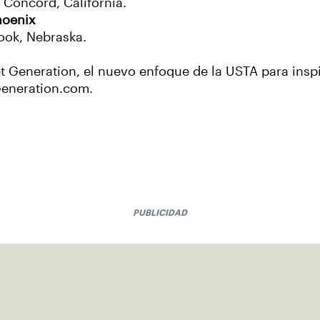
 Concord, California.
hoenix
ook, Nebraska.
et Generation, el nuevo enfoque de la USTA para insp
tGeneration.com.
PUBLICIDAD