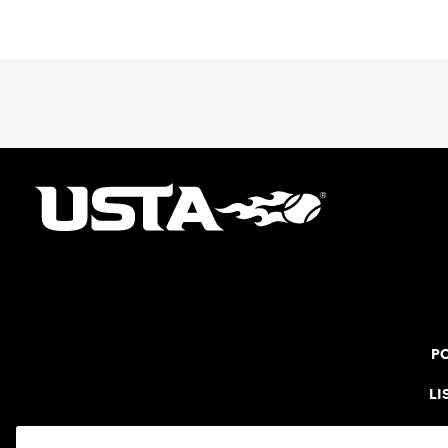
PO
LI