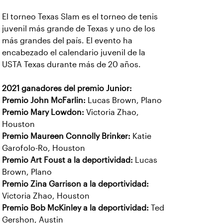
El torneo Texas Slam es el torneo de tenis
juvenil más grande de Texas y uno de los
más grandes del país. El evento ha
encabezado el calendario juvenil de la
USTA Texas durante más de 20 años.
2021 ganadores del premio Junior:
Premio John McFarlin:
Lucas Brown, Plano
Premio Mary Lowdon:
Victoria Zhao,
Houston
Premio Maureen Connolly Brinker:
Katie
Garofolo-Ro, Houston
Premio Art Foust a la deportividad:
Lucas
Brown, Plano
Premio Zina Garrison a la deportividad:
Victoria Zhao, Houston
Premio Bob McKinley a la deportividad:
Ted
Gershon, Austin