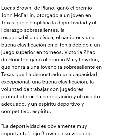
Lucas Brown, de Plano, ganó el premio
John McFarlin, otorgado a un joven en
Texas que ejemplifica la deportividad y el
liderazgo sobresalientes, la
responsabilidad cívica, el carácter y una
buena clasificación en el tenis debido a un
juego superior en torneos. Victoria Zhao
de Houston ganó el premio Mary Lowdon,
que honra a una jovencita sobresaliente en
Texas que ha demostrado una capacidad
excepcional, una buena clasificación, la
voluntad de trabajar con jugadores
prometedores, la cooperación y el respeto
adecuado, y un espíritu deportivo y
competitivo. espíritu.
"La deportividad es obviamente muy
importante", dijo Brown en su video de