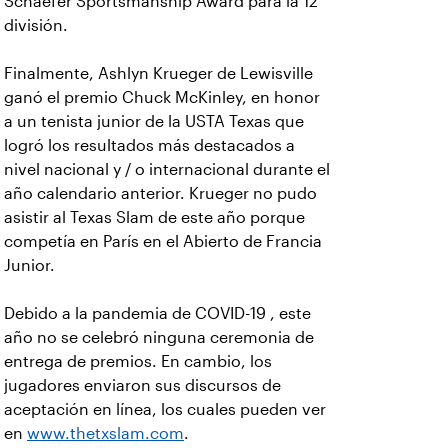
Schaefer Sportsmanship Award para la 12
división.
Finalmente, Ashlyn Krueger de Lewisville
ganó el premio Chuck McKinley, en honor
a un tenista junior de la USTA Texas que
logró los resultados más destacados a
nivel nacional y / o internacional durante el
año calendario anterior. Krueger no pudo
asistir al Texas Slam de este año porque
competía en París en el Abierto de Francia
Junior.
Debido a la pandemia de COVID-19 , este
año no se celebró ninguna ceremonia de
entrega de premios. En cambio, los
jugadores enviaron sus discursos de
aceptación en línea, los cuales pueden ver
en
www.thetxslam.com
.