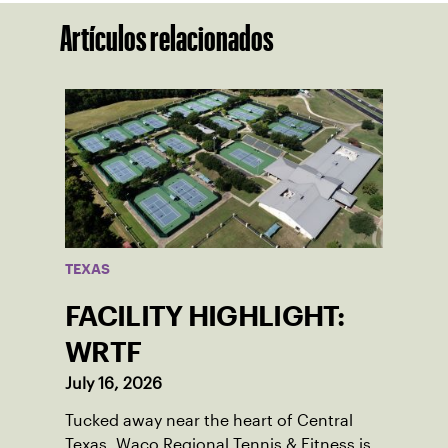
Artículos relacionados
TEXAS
FACILITY HIGHLIGHT:
WRTF
July 16, 2026
Tucked away near the heart of Central
Texas, Waco Regional Tennis & Fitness is