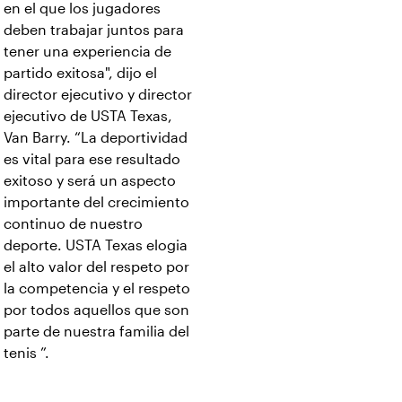
en el que los jugadores
deben trabajar juntos para
tener una experiencia de
partido exitosa", dijo el
director ejecutivo y director
ejecutivo de USTA Texas,
Van Barry. “La deportividad
es vital para ese resultado
exitoso y será un aspecto
importante del crecimiento
continuo de nuestro
deporte. USTA Texas elogia
el alto valor del respeto por
la competencia y el respeto
por todos aquellos que son
parte de nuestra familia del
tenis ”.