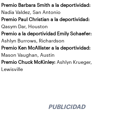
Premio Barbara Smith a la deportividad:
Nadia Valdez, San Antonio
Premio Paul Christian a la deportividad:
Qasym Dar, Houston
Premio a la deportividad Emily Schaefer:
Ashlyn Burrows, Richardson
Premio Ken McAllister a la deportividad:
Mason Vaughan, Austin
Premio Chuck McKinley:
Ashlyn Krueger,
Lewisville
PUBLICIDAD