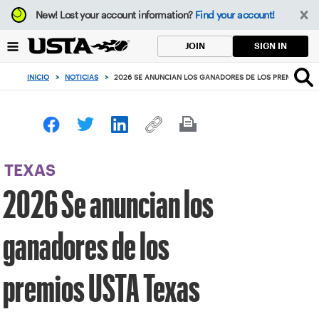
Enfoque
New!
Lost your account information?
Find your account!
desde
el
SIGN IN
JOIN
botón
de
INICIO
>
NOTICIAS
>
2026 SE ANUNCIAN LOS GANADORES DE LOS PREMIOS US
volver
al
principio
TEXAS
2026 Se anuncian los
ganadores de los
premios USTA Texas