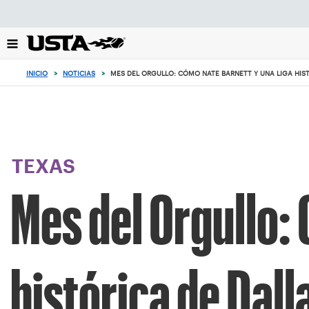
Enfoque
desde
el
botón
de
INICIO
>
NOTICIAS
>
MES DEL ORGULLO: CÓMO NATE BARNETT Y UNA LIGA HIST
volver
al
principio
TEXAS
Mes del Orgullo:
histórica de Dall