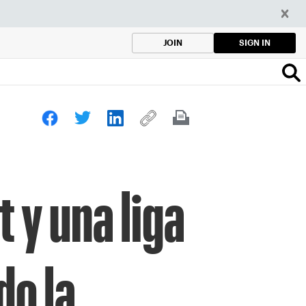
SIGN IN
JOIN
 y una liga
do la