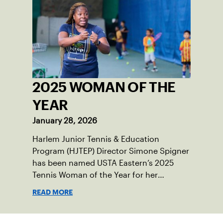
2025 WOMAN OF THE
YEAR
January 28, 2026
Harlem Junior Tennis & Education
Program (HJTEP) Director Simone Spigner
has been named USTA Eastern’s 2025
Tennis Woman of the Year for her
passionate advocacy of the game,
READ MORE
commitment to her community and
nearly 20 years of service introducing the
sport to juniors across New York City.