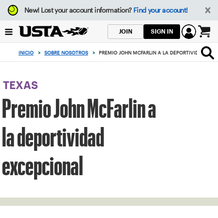
Enfoque
New!
Lost your account information?
Find your account!
desde
el
SIGN IN
JOIN
botón
0
de
artículos
INICIO
>
SOBRE NOSOTROS
>
PREMIO JOHN MCFARLIN A LA DEPORTIVIDAD EXC
volver
en
al
el
principio
carrito
TEXAS
Premio John McFarlin a
la deportividad
excepcional