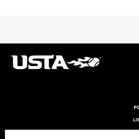
PO
LI