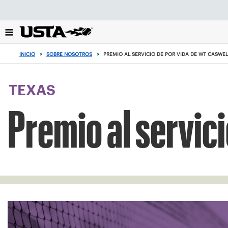
Enfoque
desde
el
botón
0
de
artículos
INICIO
>
SOBRE NOSOTROS
>
PREMIO AL SERVICIO DE POR VIDA DE WT CASWEL
volver
en
al
el
principio
carrito
TEXAS
Premio al servic