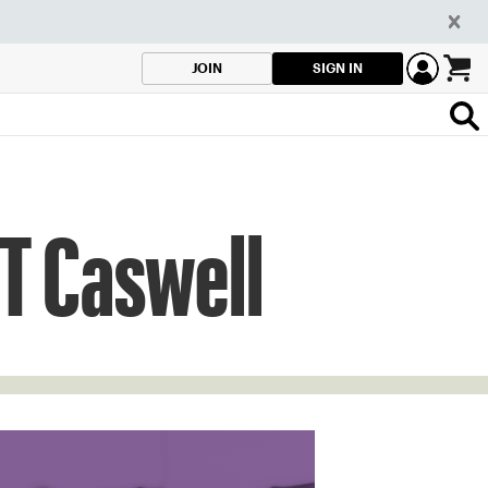
SIGN IN
JOIN
WT Caswell