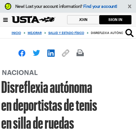
Enfoque
New!
Lost your account information?
Find your account!
desde
el
SIGN IN
JOIN
botón
de
INICIO
>
MEJORAR
>
SALUD Y ESTADO FÍSICO
>
DISREFLEXIA AUTÓNOMA EN DE
volver
al
principio
NACIONAL
Disreflexia autónoma
en deportistas de tenis
en silla de ruedas