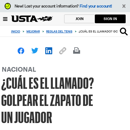
Enfoque
New!
Lost your account information?
Find your account!
desde
el
SIGN IN
JOIN
botón
de
INICIO
>
MEJORAR
>
REGLAS DEL TENIS
>
¿CUÁL ES EL LLAMADO? GOLPEAR 
volver
al
principio
NACIONAL
¿CUÁL ES EL LLAMADO?
GOLPEAR EL ZAPATO DE
UN JUGADOR