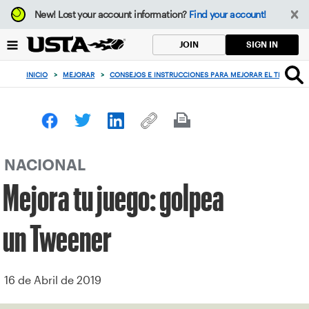
Enfoque
New!
Lost your account information?
Find your account!
desde
el
SIGN IN
JOIN
botón
de
INICIO
>
MEJORAR
>
CONSEJOS E INSTRUCCIONES PARA MEJORAR EL TENIS
>
volver
al
principio
NACIONAL
Mejora tu juego: golpea
un Tweener
16 de Abril de 2019