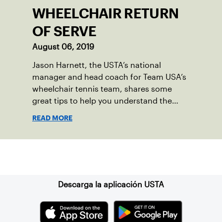
WHEELCHAIR RETURN
OF SERVE
August 06, 2019
Jason Harnett, the USTA’s national
manager and head coach for Team USA’s
wheelchair tennis team, shares some
great tips to help you understand the
teaching aspect of the return of serve to
READ MORE
an athlete with a disability who plays
tennis in a wheelchair.
Suscríbase a nuestro boletín
Descarga la aplicación USTA