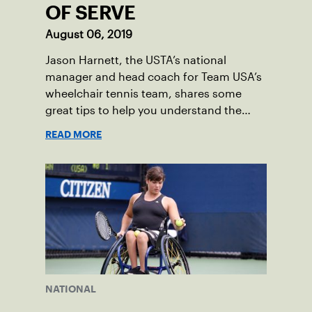
OF SERVE
August 06, 2019
Jason Harnett, the USTA’s national
manager and head coach for Team USA’s
wheelchair tennis team, shares some
great tips to help you understand the
teaching aspect of the return of serve to
READ MORE
an athlete with a disability who plays
tennis in a wheelchair.
NATIONAL