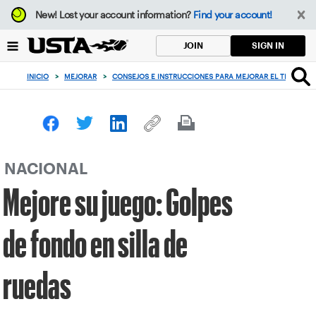
Enfoque
New!
Lost your account information?
Find your account!
desde
el
SIGN IN
JOIN
botón
de
INICIO
>
MEJORAR
>
CONSEJOS E INSTRUCCIONES PARA MEJORAR EL TENIS
>
volver
al
principio
NACIONAL
Mejore su juego: Golpes
de fondo en silla de
ruedas