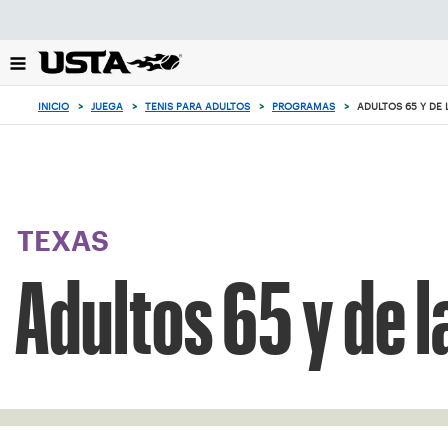
Enfoque
desde
el
botón
de
INICIO
>
JUEGA
>
TENIS PARA ADULTOS
>
PROGRAMAS
>
ADULTOS 65 Y DE 
volver
al
principio
TEXAS
Adultos 65 y de l