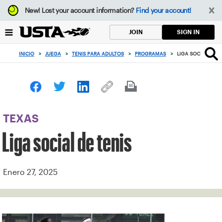
Enfoque
New!
Lost your account information?
Find your account!
desde
el
SIGN IN
JOIN
botón
de
INICIO
>
JUEGA
>
TENIS PARA ADULTOS
>
PROGRAMAS
>
LIGA SOCIAL DE T
volver
al
principio
TEXAS
Liga social de tenis
Enero 27, 2025