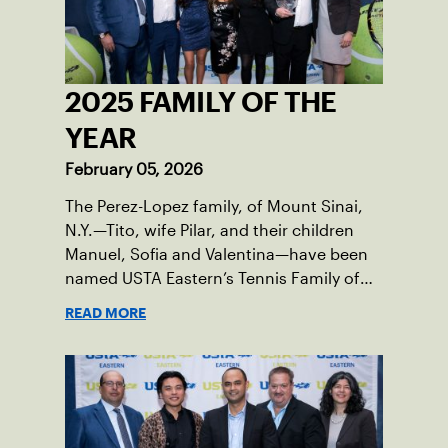
2025 FAMILY OF THE
YEAR
February 05, 2026
The Perez-Lopez family, of Mount Sinai,
N.Y.—Tito, wife Pilar, and their children
Manuel, Sofia and Valentina—have been
named USTA Eastern’s Tennis Family of
the Year for serving as passionate
READ MORE
champions of the sport in their corner of
the world.