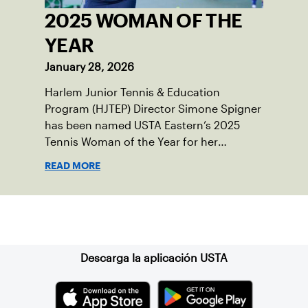
2025 WOMAN OF THE
YEAR
January 28, 2026
Harlem Junior Tennis & Education
Program (HJTEP) Director Simone Spigner
has been named USTA Eastern’s 2025
Tennis Woman of the Year for her
passionate advocacy of the game,
READ MORE
commitment to her community and
nearly 20 years of service introducing the
sport to juniors across New York City.
Suscríbase a nuestro boletín
Descarga la aplicación USTA