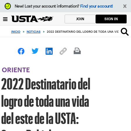
Enfoque
New!
Lost your account information?
Find your account!
desde
el
SIGN IN
JOIN
botón
de
INICIO
>
NOTICIAS
>
2022 DESTINATARIO DEL LOGRO DE TODA UNA VIDA DEL ES
volver
al
principio
ORIENTE
2022 Destinatario del
logro de toda una vida
del este de la USTA: