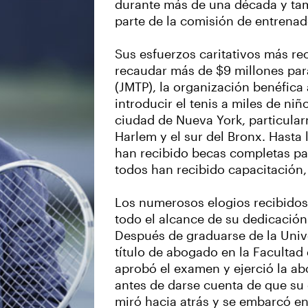
durante más de una década y ta
parte de la comisión de entrenad
Sus esfuerzos caritativos más re
recaudar más de $9 millones par
(JMTP), la organización benéfic
introducir el tenis a miles de niñ
ciudad de Nueva York, particular
Harlem y el sur del Bronx. Hasta 
han recibido becas completas par
todos han recibido capacitación, 
Los numerosos elogios recibidos 
todo el alcance de su dedicación 
Después de graduarse de la Unive
título de abogado en la Facultad
aprobó el examen y ejerció la a
antes de darse cuenta de que su 
miró hacia atrás y se embarcó e