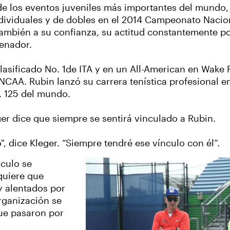
e los eventos juveniles más importantes del mundo, i
ndividuales y de dobles en el 2014 Campeonato Nacion
 también a su confianza, su actitud constantemente po
renador.
 clasificado No. 1de ITA y en un All-American en Wak
CAA. Rubin lanzó su carrera tenística profesional e
. 125 del mundo.
er dice que siempre se sentirá vinculado a Rubin.
, dice Kleger. “Siempre tendré ese vínculo con él”.
nculo se
quiere que
y alentados por
rganización se
que pasaron por