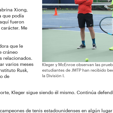
abrina Xiong,
a que podía
 aquí fueron
 carácter. Me
dora que le
e cráneo
s relacionados.
sar varios meses
Kleger y McEnroe observan las prueb
nstituto Rusk,
estudiantes de JMTP han recibido be
la División I.
ro de
rte, Kleger sigue siendo él mismo. Continúa defendie
 campeones de tenis estadounidenses en algún lugar 