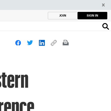
SIGN IN
JOIN
stern
rence