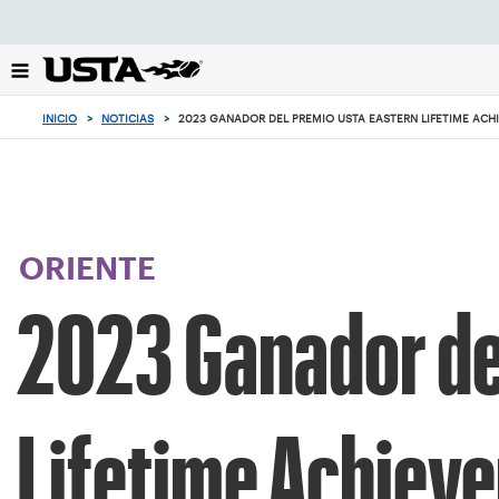
Enfoque
desde
el
botón
de
INICIO
>
NOTICIAS
>
2023 GANADOR DEL PREMIO USTA EASTERN LIFETIME AC
volver
al
principio
ORIENTE
2023 Ganador de
Lifetime Achiev