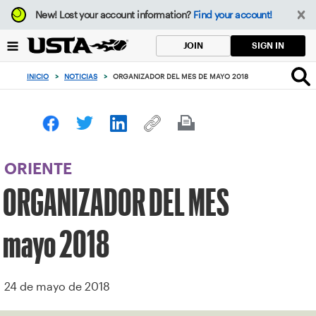
Enfoque
New!
Lost your account information?
Find your account!
desde
el
SIGN IN
JOIN
botón
de
INICIO
>
NOTICIAS
>
ORGANIZADOR DEL MES DE MAYO 2018
volver
al
principio
ORIENTE
ORGANIZADOR DEL MES
mayo 2018
24 de mayo de 2018