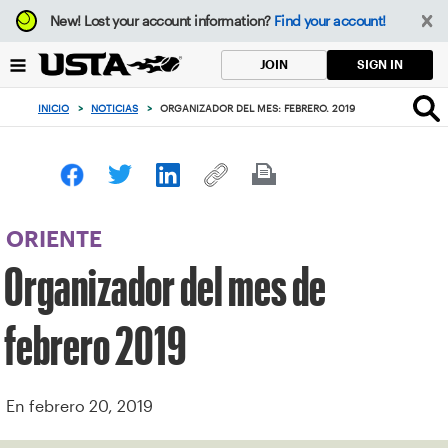
Enfoque
New!
Lost your account information?
Find your account!
desde
el
SIGN IN
JOIN
botón
de
INICIO
>
NOTICIAS
>
ORGANIZADOR DEL MES: FEBRERO. 2019
volver
al
principio
ORIENTE
Organizador del mes de
febrero 2019
En febrero 20, 2019