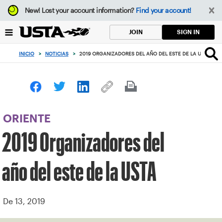
Enfoque
New!
Lost your account information?
Find your account!
desde
el
SIGN IN
JOIN
botón
de
INICIO
>
NOTICIAS
>
2019 ORGANIZADORES DEL AÑO DEL ESTE DE LA USTA
volver
al
principio
ORIENTE
2019 Organizadores del
año del este de la USTA
De 13, 2019