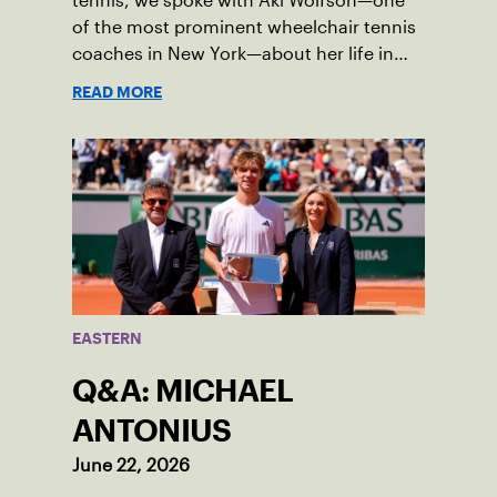
tennis, we spoke with Aki Wolfson—one
of the most prominent wheelchair tennis
coaches in New York—about her life in
the game.
READ MORE
EASTERN
Q&A: MICHAEL
ANTONIUS
June 22, 2026