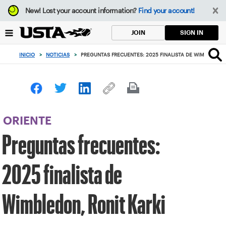
Enfoque
New!
Lost your account information?
Find your account!
desde
el
SIGN IN
JOIN
botón
de
INICIO
>
NOTICIAS
>
PREGUNTAS FRECUENTES: 2025 FINALISTA DE WIMBLEDON,
volver
al
principio
ORIENTE
Preguntas frecuentes:
2025 finalista de
Wimbledon, Ronit Karki