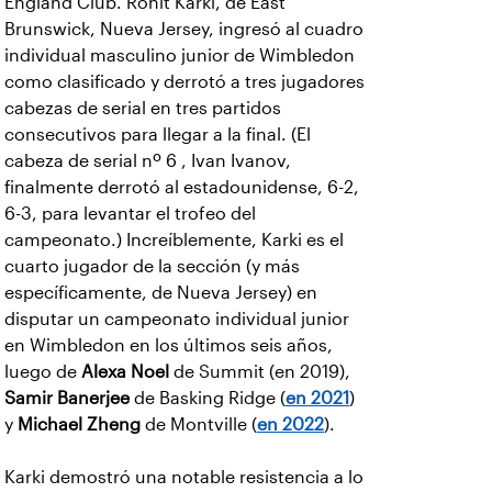
England Club. Ronit Karki, de East
Brunswick, Nueva Jersey, ingresó al cuadro
individual masculino junior de Wimbledon
como clasificado y derrotó a tres jugadores
cabezas de serial en tres partidos
consecutivos para llegar a la final. (El
cabeza de serial nº 6 , Ivan Ivanov,
finalmente derrotó al estadounidense, 6-2,
6-3, para levantar el trofeo del
campeonato.)
Increíblemente, Karki es el
cuarto jugador de la sección (y más
específicamente, de Nueva Jersey) en
disputar un campeonato individual junior
en Wimbledon en los últimos seis años,
luego de
Alexa Noel
de Summit (en 2019),
Samir Banerjee
de Basking Ridge (
en 2021
)
y
Michael Zheng
de Montville (
en 2022
).
Karki demostró una notable resistencia a lo